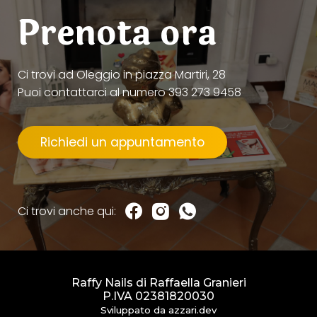
Prenota ora
Ci trovi ad Oleggio in piazza Martiri, 28
Puoi contattarci al numero 393 273 9458
Richiedi un appuntamento
Ci trovi anche qui:
Raffy Nails di Raffaella Granieri
P.IVA 02381820030
Sviluppato da
azzari.dev